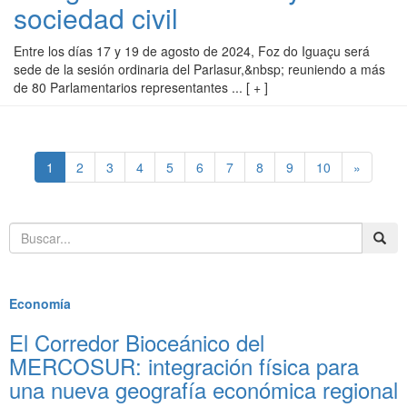
sociedad civil
Entre los días 17 y 19 de agosto de 2024, Foz do Iguaçu será
sede de la sesión ordinaria del Parlasur,&nbsp; reuniendo a más
de 80 Parlamentarios representantes ... [ + ]
(current)
1
2
3
4
5
6
7
8
9
10
»
Destacados
Economía
El Corredor Bioceánico del
MERCOSUR: integración física para
una nueva geografía económica regional